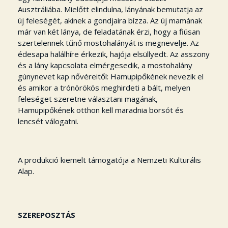
Ausztráliába. Mielőtt elindulna, lányának bemutatja az
új feleségét, akinek a gondjaira bízza. Az új mamának
már van két lánya, de feladatának érzi, hogy a fiúsan
szertelennek tűnő mostohalányát is megnevelje. Az
édesapa halálhíre érkezik, hajója elsüllyedt. Az asszony
és a lány kapcsolata elmérgesedik, a mostohalány
gúnynevet kap nővéreitől: Hamupipőkének nevezik el
és amikor a trónörökös meghirdeti a bált, melyen
feleséget szeretne választani magának,
Hamupipőkének otthon kell maradnia borsót és
lencsét válogatni.
A produkció kiemelt támogatója a Nemzeti Kulturális
Alap.
SZEREPOSZTÁS