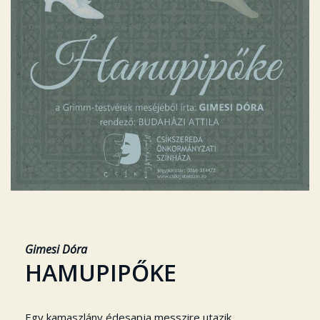
Gimesi Dóra
HAMUPIPŐKE
Egy kamaszlány édesapja messzire utazik.