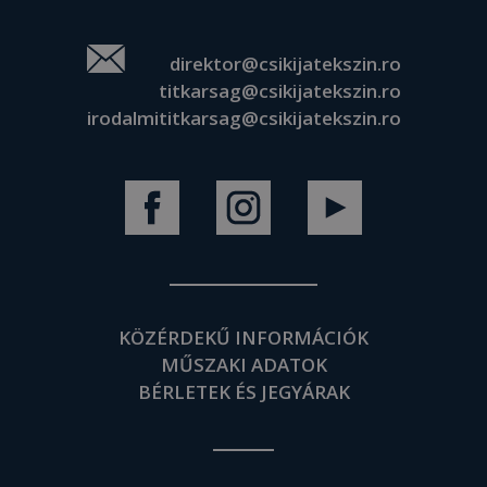
direktor@csikijatekszin.ro
titkarsag@csikijatekszin.ro
irodalmititkarsag@csikijatekszin.ro
KÖZÉRDEKŰ INFORMÁCIÓK
MŰSZAKI ADATOK
BÉRLETEK ÉS JEGYÁRAK