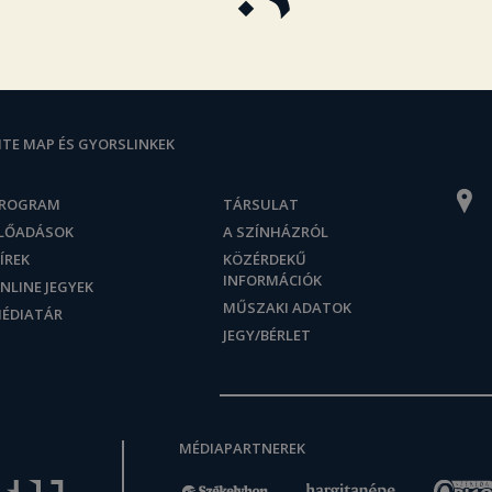
ITE MAP ÉS GYORSLINKEK
ROGRAM
TÁRSULAT
LŐADÁSOK
A SZÍNHÁZRÓL
ÍREK
KÖZÉRDEKŰ
INFORMÁCIÓK
NLINE JEGYEK
MŰSZAKI ADATOK
ÉDIATÁR
JEGY/BÉRLET
MÉDIAPARTNEREK