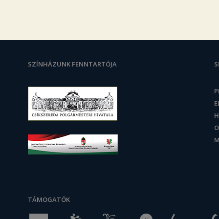
SZÍNHÁZUNK FENNTARTÓJA
S
P
E
H
O
M
TÁMOGATÓK