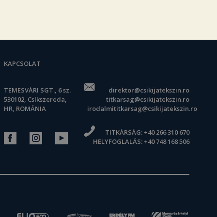
KAPCSOLAT
TEMESVÁRI SGT., 6 sz.
direktor@csikijatekszin.ro
530102, Csíkszereda,
titkarsag@csikijatekszin.ro
HR, ROMÁNIA
irodalmititkarsag@csikijatekszin.ro
TITKÁRSÁG:
+40 266 310 670
HELYFOGLALÁS:
+40 748 168 506