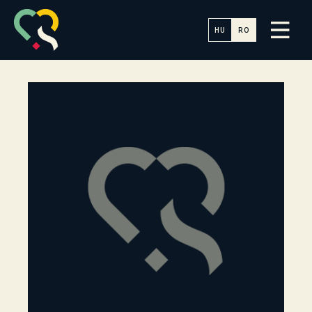
HU
RO