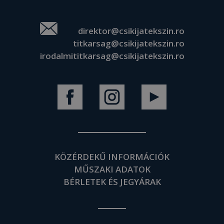
direktor@csikijatekszin.ro
titkarsag@csikijatekszin.ro
irodalmititkarsag@csikijatekszin.ro
KÖZÉRDEKŰ INFORMÁCIÓK
MŰSZAKI ADATOK
BÉRLETEK ÉS JEGYÁRAK