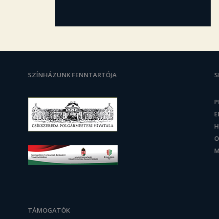
SZÍNHÁZUNK FENNTARTÓJA
S
P
E
H
O
M
TÁMOGATÓK