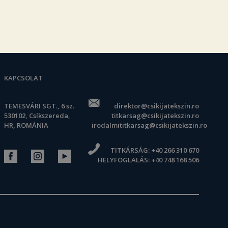
KAPCSOLAT
TEMESVÁRI SGT., 6 sz.
direktor@csikijatekszin.ro
530102, Csíkszereda,
titkarsag@csikijatekszin.ro
HR, ROMÁNIA
irodalmititkarsag@csikijatekszin.ro
TITKÁRSÁG:
+40 266 310 670
HELYFOGLALÁS:
+40 748 168 506