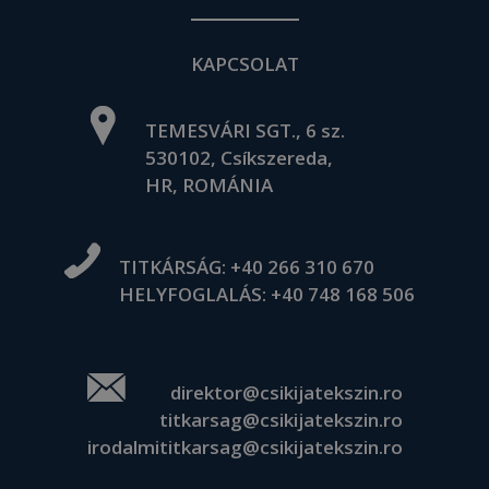
KAPCSOLAT
TEMESVÁRI SGT., 6 sz.
530102, Csíkszereda,
HR, ROMÁNIA
TITKÁRSÁG:
+40 266 310 670
HELYFOGLALÁS:
+40 748 168 506
direktor@csikijatekszin.ro
titkarsag@csikijatekszin.ro
irodalmititkarsag@csikijatekszin.ro