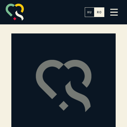
HU
RO