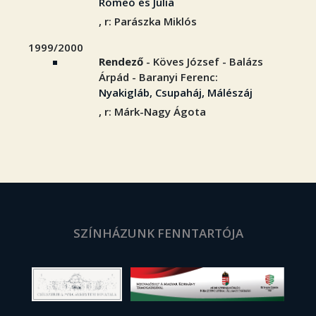
Rómeó és Júlia
, r: Parászka Miklós
1999/2000
Rendező
- Köves József - Balázs
Árpád - Baranyi Ferenc:
Nyakigláb, Csupaháj, Málészáj
, r: Márk-Nagy Ágota
SZÍNHÁZUNK FENNTARTÓJA