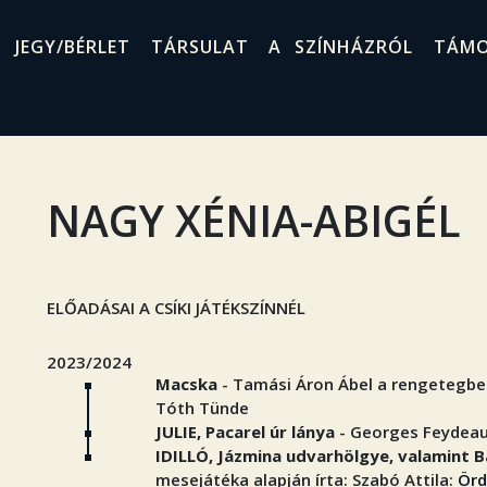
JEGY/BÉRLET
TÁRSULAT
A SZÍNHÁZRÓL
TÁM
NAGY XÉNIA-ABIGÉL
ELŐADÁSAI A CSÍKI JÁTÉKSZÍNNÉL
2023/2024
Macska
- Tamási Áron Ábel a rengetegbe
Tóth Tünde
JULIE, Pacarel úr lánya
- Georges Feydea
IDILLÓ, Jázmina udvarhölgye, valamint B
mesejátéka alapján írta: Szabó Attila:
Örd