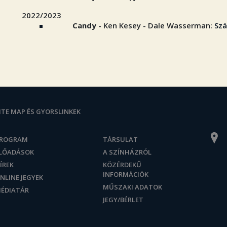
2022/2023
Candy
- Ken Kesey - Dale Wasserman:
Szá
ITE MAP ÉS GYORSLINKEK
ROGRAM
TÁRSULAT
LŐADÁSOK
A SZÍNHÁZRÓL
ÍREK
KÖZÉRDEKŰ
INFORMÁCIÓK
NLINE JEGYEK
MŰSZAKI ADATOK
ÉDIATÁR
JEGY/BÉRLET