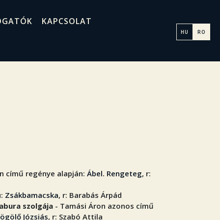
OGATÓK
KAPCSOLAT
HU
RO
n című regénye alapján:
Ábel. Rengeteg
, r:
u:
Zsákbamacska
, r: Barabás Árpád
abura szolgája
- Tamási Áron azonos című
ögölő Józsiás
, r: Szabó Attila