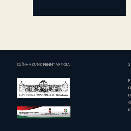
SZÍNHÁZUNK FENNTARTÓJA
S
P
E
H
O
M