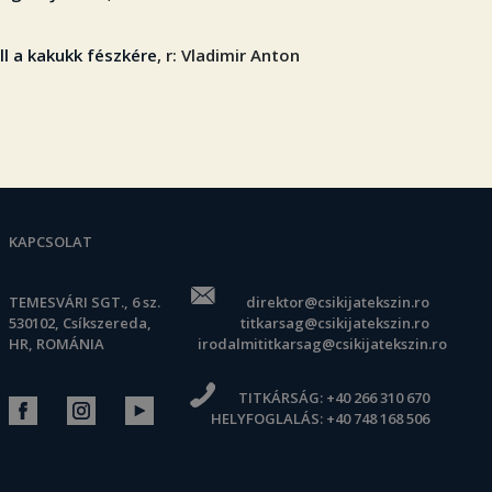
ll a kakukk fészkére
, r: Vladimir Anton
KAPCSOLAT
TEMESVÁRI SGT., 6 sz.
direktor@csikijatekszin.ro
530102, Csíkszereda,
titkarsag@csikijatekszin.ro
HR, ROMÁNIA
irodalmititkarsag@csikijatekszin.ro
TITKÁRSÁG:
+40 266 310 670
HELYFOGLALÁS:
+40 748 168 506