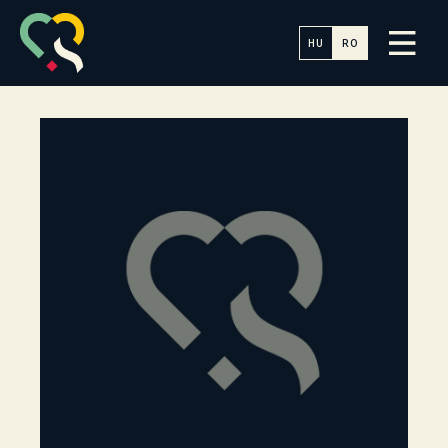
HU
RO