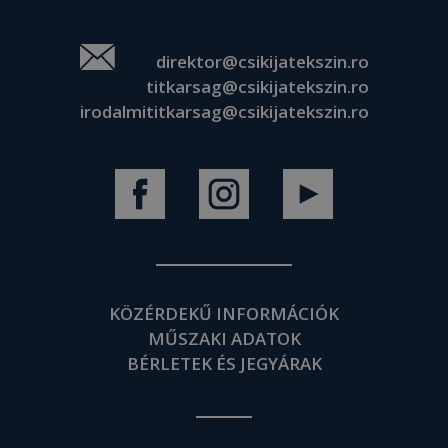
direktor@csikijatekszin.ro
titkarsag@csikijatekszin.ro
irodalmititkarsag@csikijatekszin.ro
KÖZÉRDEKŰ INFORMÁCIÓK
MŰSZAKI ADATOK
BÉRLETEK ÉS JEGYÁRAK