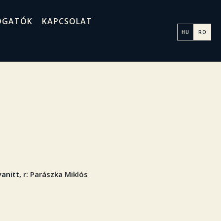
OGATÓK
KAPCSOLAT
HU
RO
yanitt
, r: Parászka Miklós