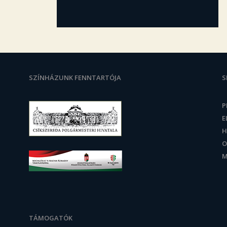
SZÍNHÁZUNK FENNTARTÓJA
S
P
E
H
O
M
TÁMOGATÓK