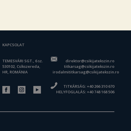
KAPCSOLAT
TEMESVÁRI SGT., 6 sz.
direktor@csikijatekszin.ro
530102, Csíkszereda,
titkarsag@csikijatekszin.ro
HR, ROMÁNIA
irodalmititkarsag@csikijatekszin.ro
TITKÁRSÁG:
+40 266 310 670
HELYFOGLALÁS:
+40 748 168 506