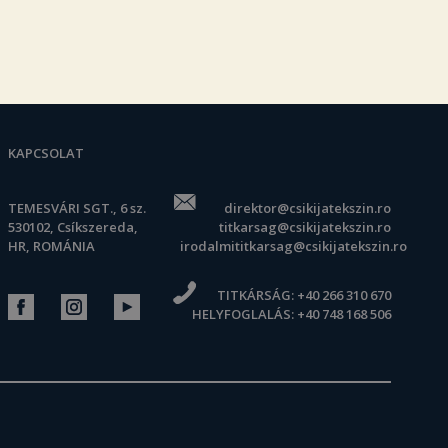
KAPCSOLAT
TEMESVÁRI SGT., 6 sz.
direktor@csikijatekszin.ro
530102, Csíkszereda,
titkarsag@csikijatekszin.ro
HR, ROMÁNIA
irodalmititkarsag@csikijatekszin.ro
TITKÁRSÁG:
+40 266 310 670
HELYFOGLALÁS:
+40 748 168 506