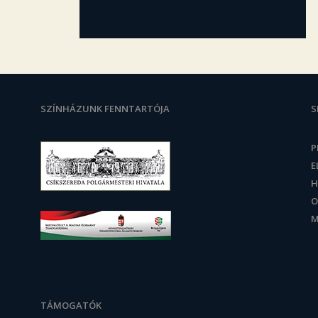
SZÍNHÁZUNK FENNTARTÓJA
S
P
E
H
O
M
TÁMOGATÓK