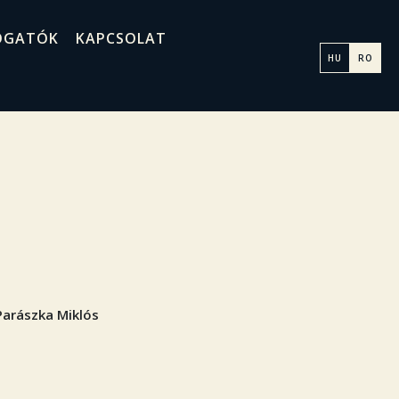
OGATÓK
KAPCSOLAT
HU
RO
 Parászka Miklós