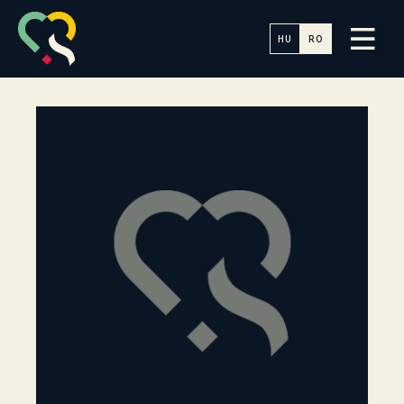
HU
RO