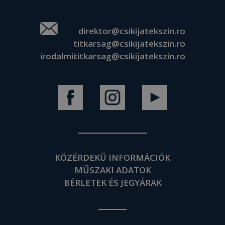
direktor@csikijatekszin.ro
titkarsag@csikijatekszin.ro
irodalmititkarsag@csikijatekszin.ro
KÖZÉRDEKŰ INFORMÁCIÓK
MŰSZAKI ADATOK
BÉRLETEK ÉS JEGYÁRAK