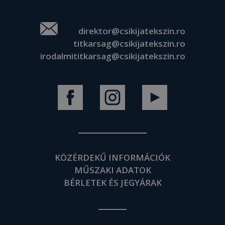
direktor@csikijatekszin.ro
titkarsag@csikijatekszin.ro
irodalmititkarsag@csikijatekszin.ro
KÖZÉRDEKŰ INFORMÁCIÓK
MŰSZAKI ADATOK
BÉRLETEK ÉS JEGYÁRAK