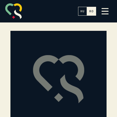
HU
RO