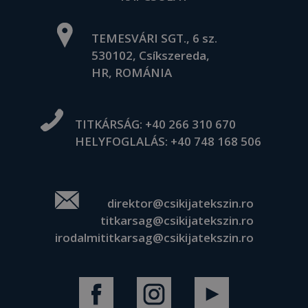
TEMESVÁRI SGT., 6 sz.
530102, Csíkszereda,
HR, ROMÁNIA
TITKÁRSÁG:
+40 266 310 670
HELYFOGLALÁS:
+40 748 168 506
direktor@csikijatekszin.ro
titkarsag@csikijatekszin.ro
irodalmititkarsag@csikijatekszin.ro