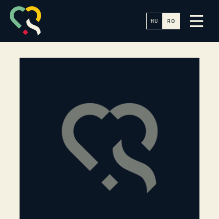
HU
RO