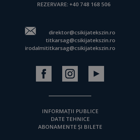
REZERVARE:
+40 748 168 506
direktor@csikijatekszin.ro
titkarsag@csikijatekszin.ro
irodalmititkarsag@csikijatekszin.ro
INFORMAȚII PUBLICE
DATE TEHNICE
ABONAMENTE ȘI BILETE