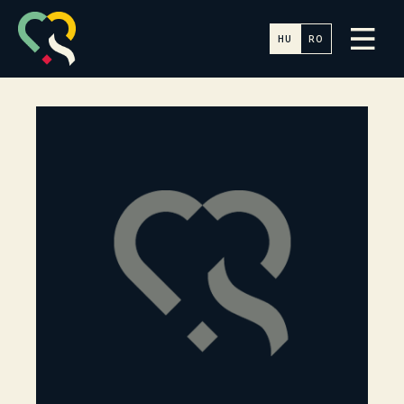
HU
RO