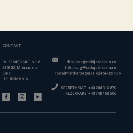
CONTACT
BL. TIMIȘOAREI Nr. 6.
direktor@csikijatekszin.ro
530102, Miercurea
titkarsag@csikijatekszin.ro
Ciuc,
irodalmititkarsag@csikijatekszin.ro
HR, ROMÂNIA
SECRETARIAT:
+40 266 310 670
REZERVARE:
+40 748 168 506