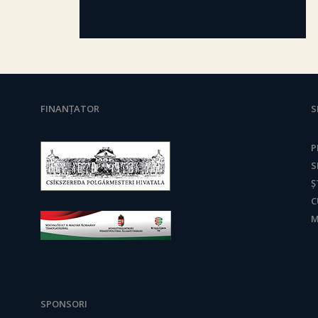
FINANȚATOR
S
P
S
Ș
C
M
SPONSORI