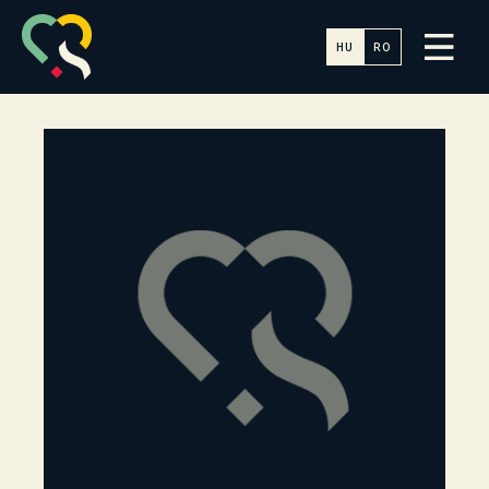
HU
RO