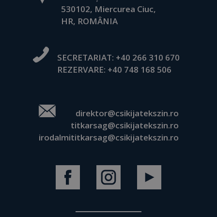
530102, Miercurea Ciuc,
HR, ROMÂNIA
SECRETARIAT:
+40 266 310 670
REZERVARE:
+40 748 168 506
direktor@csikijatekszin.ro
titkarsag@csikijatekszin.ro
irodalmititkarsag@csikijatekszin.ro