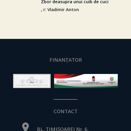
Zbor deasupra unui cuib de cuci
, r: Vladimir Anton
FINANȚATOR
CONTACT
BL. TIMIȘOAREI Nr. 6.