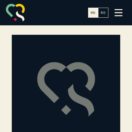
HU
RO