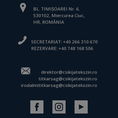
BL. TIMIȘOAREI Nr. 6.
530102, Miercurea Ciuc,
HR, ROMÂNIA
SECRETARIAT:
+40 266 310 670
REZERVARE:
+40 748 168 506
direktor@csikijatekszin.ro
titkarsag@csikijatekszin.ro
irodalmititkarsag@csikijatekszin.ro