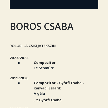
BOROS CSABA
ROLURI LA CSÍKI JÁTÉKSZÍN
2023/2024
Compozitor
-
Le Schmürz
2019/2020
Compozitor
- Györfi Csaba -
Kányádi Szilárd:
A gála
, r: Györfi Csaba