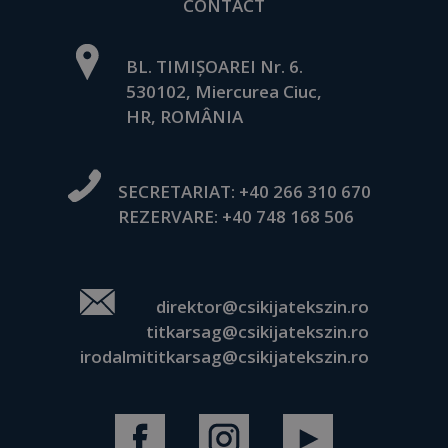
CONTACT
BL. TIMIȘOAREI Nr. 6.
530102, Miercurea Ciuc,
HR, ROMÂNIA
SECRETARIAT:
+40 266 310 670
REZERVARE:
+40 748 168 506
direktor@csikijatekszin.ro
titkarsag@csikijatekszin.ro
irodalmititkarsag@csikijatekszin.ro