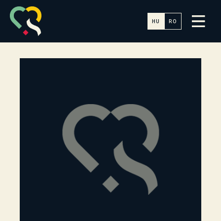
HU
RO