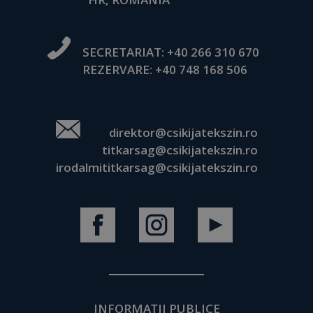
SECRETARIAT:
+40 266 310 670
REZERVARE:
+40 748 168 506
direktor@csikijatekszin.ro
titkarsag@csikijatekszin.ro
irodalmititkarsag@csikijatekszin.ro
INFORMAȚII PUBLICE