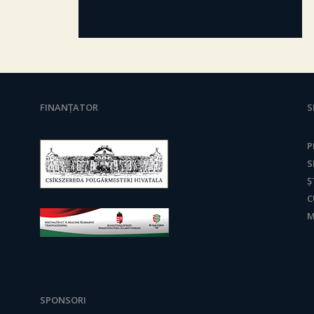
FINANȚATOR
S
P
S
Ș
C
M
SPONSORI