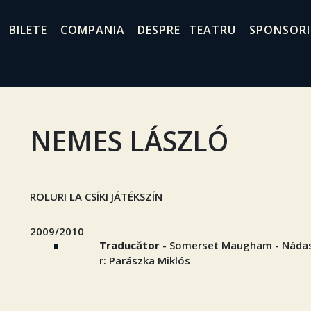
BILETE
COMPANIA
DESPRE TEATRU
SPONSORI
NEMES LÁSZLÓ
ROLURI LA CSÍKI JÁTÉKSZÍN
2009/2010
Traducător
- Somerset Maugham - Nádas 
r: Parászka Miklós