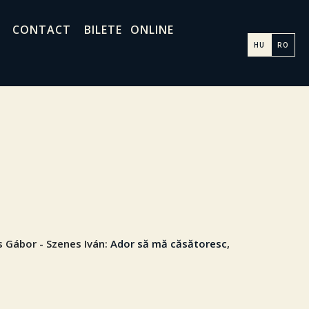
CONTACT
BILETE ONLINE
HU
RO
Gábor - Szenes Iván:
Ador să mă căsătoresc
,