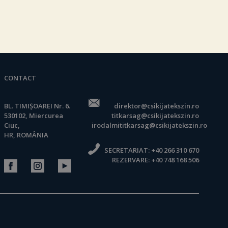
CONTACT
BL. TIMIȘOAREI Nr. 6.
direktor@csikijatekszin.ro
530102, Miercurea
titkarsag@csikijatekszin.ro
Ciuc,
irodalmititkarsag@csikijatekszin.ro
HR, ROMÂNIA
SECRETARIAT:
+40 266 310 670
REZERVARE:
+40 748 168 506