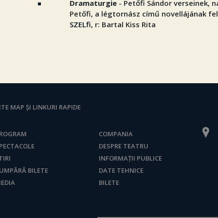
Dramaturgie
- Petőfi Sándor verseinek, n
Petőfi, a légtornász című novellájának fe
SZELfi
, r: Bartal Kiss Rita
ITE MAP ȘI LINKURI RAPIDE
ROGRAM
COMPANIA
PECTACOLE
DESPRE TEATRU
TIRI
INFORMAȚII PUBLICE
UMPĂRĂ BILETE
DATE TEHNICE
EDIA
BILETE