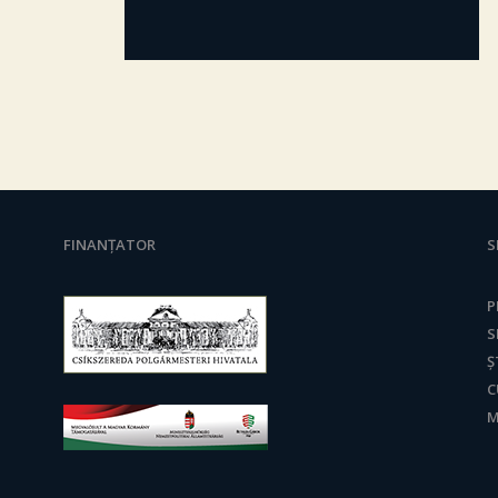
FINANȚATOR
S
P
S
Ș
C
M