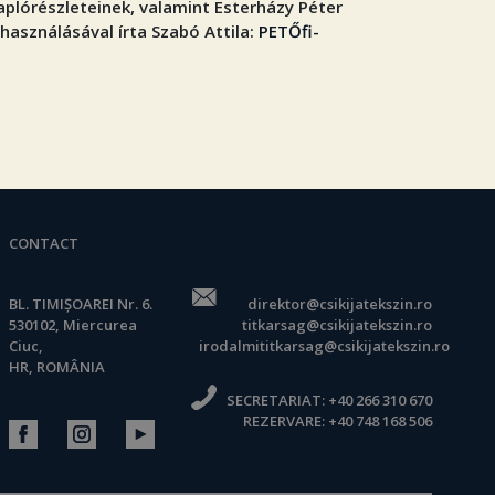
aplórészleteinek, valamint Esterházy Péter
lhasználásával írta Szabó Attila:
PETŐfi-
CONTACT
BL. TIMIȘOAREI Nr. 6.
direktor@csikijatekszin.ro
530102, Miercurea
titkarsag@csikijatekszin.ro
Ciuc,
irodalmititkarsag@csikijatekszin.ro
HR, ROMÂNIA
SECRETARIAT:
+40 266 310 670
REZERVARE:
+40 748 168 506