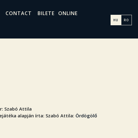
CONTACT
BILETE ONLINE
HU
RO
 r: Szabó Attila
átéka alapján írta: Szabó Attila:
Ördögölő