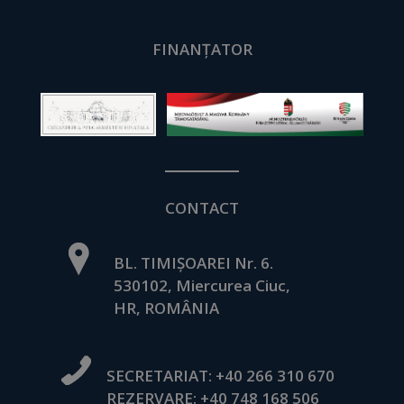
FINANȚATOR
CONTACT
BL. TIMIȘOAREI Nr. 6.
530102, Miercurea Ciuc,
HR, ROMÂNIA
SECRETARIAT:
+40 266 310 670
REZERVARE:
+40 748 168 506