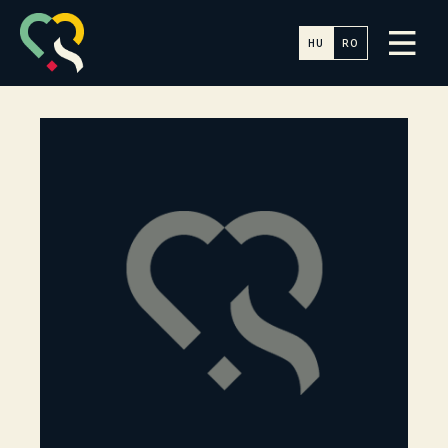
HU
RO