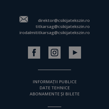
direktor@csikijatekszin.ro
titkarsag@csikijatekszin.ro
irodalmititkarsag@csikijatekszin.ro
INFORMAȚII PUBLICE
DATE TEHNICE
ABONAMENTE ȘI BILETE