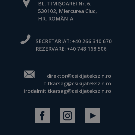
BL. TIMIȘOAREI Nr. 6.
530102, Miercurea Ciuc,
HR, ROMÂNIA
SECRETARIAT:
+40 266 310 670
REZERVARE:
+40 748 168 506
direktor@csikijatekszin.ro
titkarsag@csikijatekszin.ro
irodalmititkarsag@csikijatekszin.ro