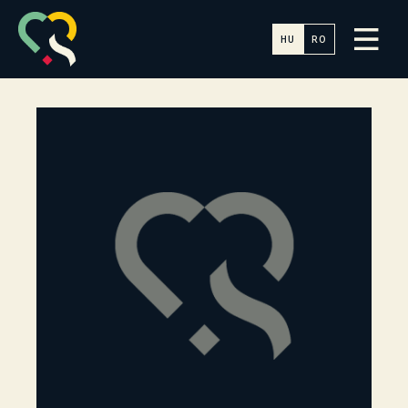
HU
RO