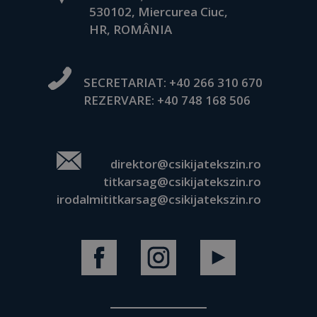
530102, Miercurea Ciuc,
HR, ROMÂNIA
SECRETARIAT:
+40 266 310 670
REZERVARE:
+40 748 168 506
direktor@csikijatekszin.ro
titkarsag@csikijatekszin.ro
irodalmititkarsag@csikijatekszin.ro