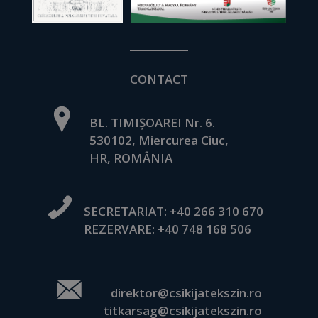
CONTACT
BL. TIMIȘOAREI Nr. 6.
530102, Miercurea Ciuc,
HR, ROMÂNIA
SECRETARIAT:
+40 266 310 670
REZERVARE:
+40 748 168 506
direktor@csikijatekszin.ro
titkarsag@csikijatekszin.ro