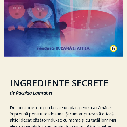
INGREDIENTE SECRETE
de Rachida Lamrabet
Doi buni prieteni pun la cale un plan pentru a rămâne
împreună pentru totdeauna. Și cum ar putea să o facă
altfel decât căsătorindu-se cu mama și cu tatăl lor? Mai
ales că părinții lor sunt amândoi singuri. Părinții habar