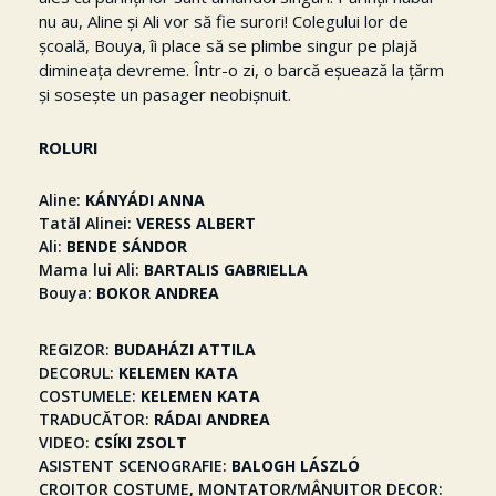
nu au, Aline și Ali vor să fie surori! Colegului lor de
școală, Bouya, îi place să se plimbe singur pe plajă
dimineața devreme. Într-o zi, o barcă eșuează la țărm
și sosește un pasager neobișnuit.
ROLURI
Aline
KÁNYÁDI ANNA
Tatăl Alinei
VERESS ALBERT
Ali
BENDE SÁNDOR
Mama lui Ali
BARTALIS GABRIELLA
Bouya
BOKOR ANDREA
REGIZOR
BUDAHÁZI ATTILA
DECORUL
KELEMEN KATA
COSTUMELE
KELEMEN KATA
TRADUCĂTOR
RÁDAI ANDREA
VIDEO
CSÍKI ZSOLT
ASISTENT SCENOGRAFIE
BALOGH LÁSZLÓ
CROITOR COSTUME, MONTATOR/MÂNUITOR DECOR