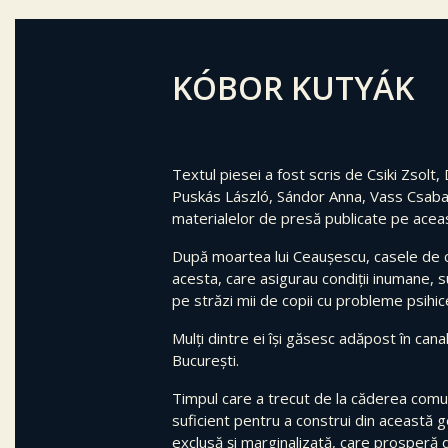
KÓBOR KUTYÁK
Textul piesei a fost scris de Csiki Zsolt, 
Puskás László, Sándor Anna, Vass Csaba,
materialelor de presă publicate pe acea
După moartea lui Ceaușescu, casele de 
acesta, care asigurau condiții inumane, s
pe străzi mii de copii cu probleme psihice 
Mulți dintre ei își găsesc adăpost în can
București.
Timpul care a trecut de la căderea comu
suficient pentru a construi din această 
exclusă și marginalizată, care prosperă d