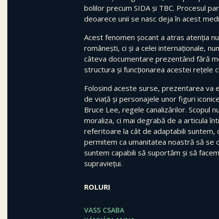
bolilor precum SIDA și TBC. Procesul par
deoarece unii se nasc deja în acest medi
Acest fenomen șocant a atras atenția nu
românești, ci și a celei internaționale, n
câteva documentare prezentând fără 
structura și funcționarea acestei rețele 
Folosind aceste surse, prezentarea va e
de viață și personajele unor figuri iconi
Bruce Lee, regele canalizărilor. Scopul n
moraliza, ci mai degrabă de a articula în
referitoare la cât de adaptabili suntem, 
permitem ca umanitatea noastră să se 
suntem capabili să suportăm și să facem
supraviețui.
ROLURI
VASS CSABA