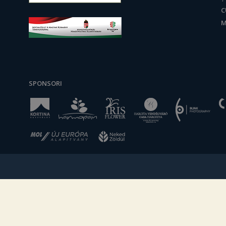
C
M
SPONSORI