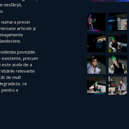
e nesfârșit,
u.
 numai a presei
umeroase articole și
menajamente
clandestine.
videnția poveștile
ce existente, precum
u este acela de a
trebările relevante
cât de mult
degradeze, ce
 pentru a