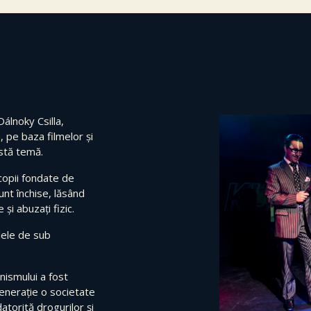
Dálnoky Csilla,
 pe baza filmelor și
stă temă.
copii fondate de
unt închise, lăsând
și abuzați fizic.
alele de sub
nismului a fost
generație o societate
atorită drogurilor și