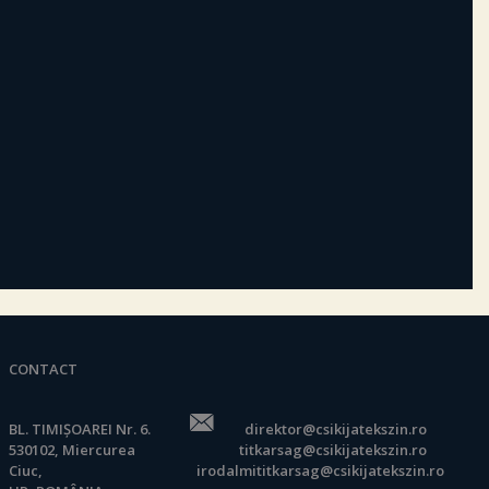
CONTACT
BL. TIMIȘOAREI Nr. 6.
direktor@csikijatekszin.ro
530102, Miercurea
titkarsag@csikijatekszin.ro
Ciuc,
irodalmititkarsag@csikijatekszin.ro