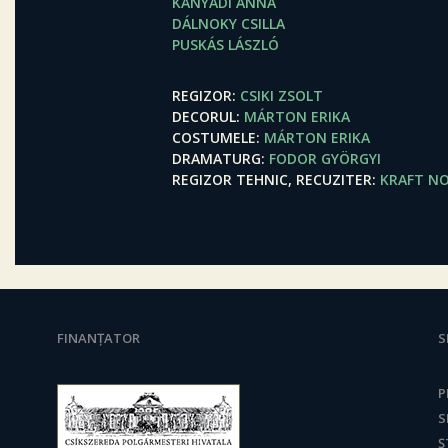
KÁNYÁDI ANNA
DÁLNOKY CSILLA
PUSKÁS LÁSZLÓ
REGIZOR
CSIKI ZSOLT
DECORUL
MÁRTON ERIKA
COSTUMELE
MÁRTON ERIKA
DRAMATURG
FODOR GYÖRGYI
REGIZOR TEHNIC, RECUZITER
KRAFT N
FINANȚATOR
S
P
S
Ș