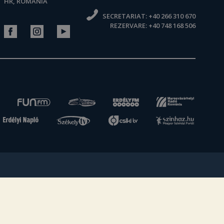
HR, ROMÂNIA
SECRETARIAT:
+40 266 310 670
REZERVARE:
+40 748 168 506