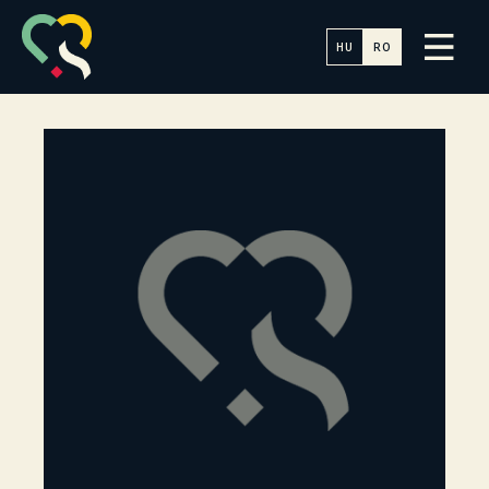
HU
RO