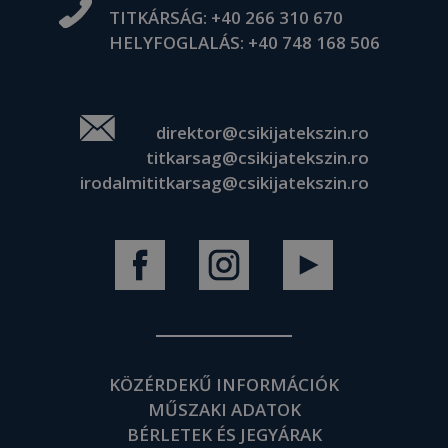
TITKÁRSÁG:
+40 266 310 670
HELYFOGLALÁS:
+40 748 168 506
direktor@csikijatekszin.ro
titkarsag@csikijatekszin.ro
irodalmititkarsag@csikijatekszin.ro
KÖZÉRDEKŰ INFORMÁCIÓK
MŰSZAKI ADATOK
BÉRLETEK ÉS JEGYÁRAK