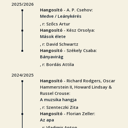
2025/2026
Hangosító
- A. P. Csehov:
Medve / Leánykérés
, r: Szőcs Artur
Hangosító
- Kész Orsolya:
Mások élete
, r: David Schwartz
Hangosító
- Székely Csaba:
Bányavirág
, r: Bordás Attila
2024/2025
Hangosító
- Richard Rodgers, Oscar
Hammerstein II, Howard Lindsay &
Russel Crouse:
A muzsika hangja
, r: Szenteczki Zita
Hangosító
- Florian Zeller:
Az apa
, r: Vladimir Anton