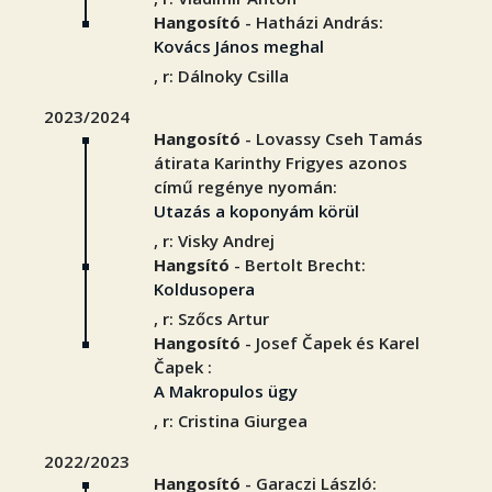
Hangosító
- Hatházi András:
Kovács János meghal
, r: Dálnoky Csilla
2023/2024
Hangosító
- Lovassy Cseh Tamás
átirata Karinthy Frigyes azonos
című regénye nyomán:
Utazás a koponyám körül
, r: Visky Andrej
Hangsító
- Bertolt Brecht:
Koldusopera
, r: Szőcs Artur
Hangosító
- Josef Čapek és Karel
Čapek :
A Makropulos ügy
, r: Cristina Giurgea
2022/2023
Hangosító
- Garaczi László: