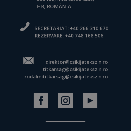
HR, ROMÂNIA
SECRETARIAT:
+40 266 310 670
REZERVARE:
+40 748 168 506
direktor@csikijatekszin.ro
titkarsag@csikijatekszin.ro
irodalmititkarsag@csikijatekszin.ro