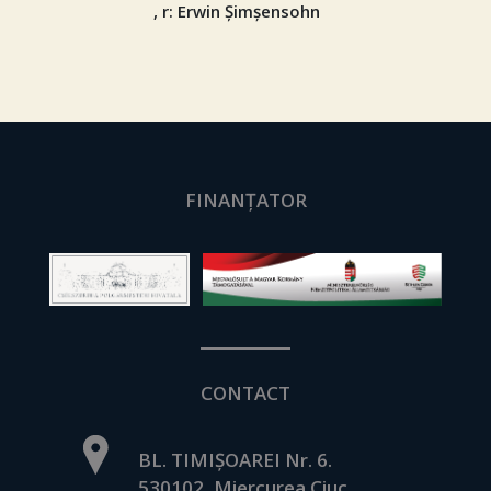
, r: Erwin Șimșensohn
FINANȚATOR
CONTACT
BL. TIMIȘOAREI Nr. 6.
530102, Miercurea Ciuc,