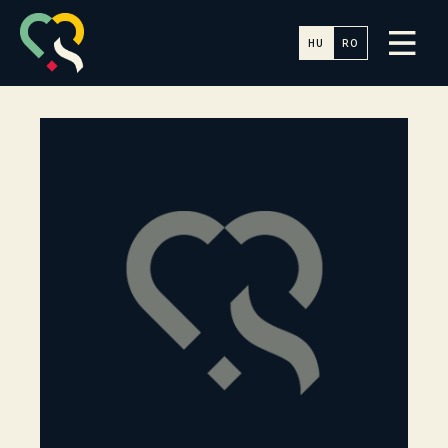
HU
RO