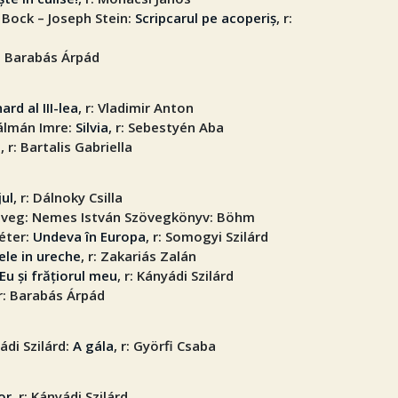
 Bock – Joseph Stein:
Scripcarul pe acoperiș
, r:
r: Barabás Árpád
ard al III-lea
, r: Vladimir Anton
Kálmán Imre:
Silvia
, r: Sebestyén Aba
u
, r: Bartalis Gabriella
jul
, r: Dálnoky Csilla
zöveg: Nemes István Szövegkönyv: Böhm
éter:
Undeva în Europa
, r: Somogyi Szilárd
ele in ureche
, r: Zakariás Zalán
Eu și frățiorul meu
, r: Kányádi Szilárd
 r: Barabás Árpád
ádi Szilárd:
A gála
, r: Györfi Csaba
or
, r: Kányádi Szilárd