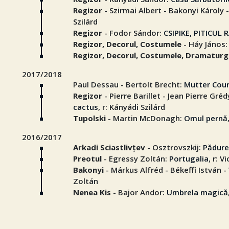
Regizor
- Szirmai Albert - Bakonyi Károly
Szilárd
Regizor
- Fodor Sándor:
CSIPIKE, PITICUL 
Regizor, Decorul, Costumele
- Háy János
Regizor, Decorul, Costumele, Dramaturg
2017/2018
Paul Dessau - Bertolt Brecht:
Mutter Coura
Regizor
- Pierre Barillet - Jean Pierre Gr
cactus
, r: Kányádi Szilárd
Tupolski
- Martin McDonagh:
Omul pernă
2016/2017
Arkadi Sciastlivţev
- Osztrovszkij:
Pădur
Preotul
- Egressy Zoltán:
Portugalia
, r: 
Bakonyi
- Márkus Alfréd - Békeffi István 
Zoltán
Nenea Kis
- Bajor Andor:
Umbrela magică