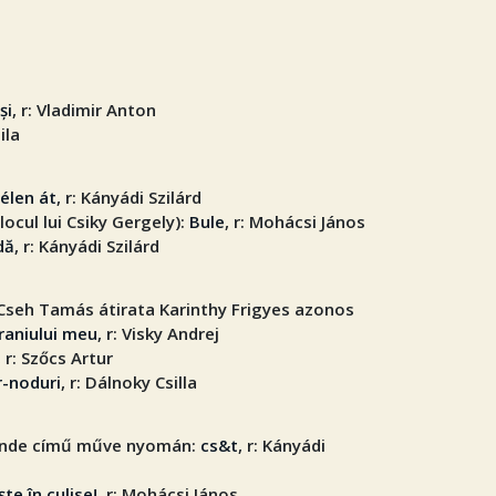
și
, r: Vladimir Anton
ila
élen át
, r: Kányádi Szilárd
 locul lui Csiky Gergely):
Bule
, r: Mohácsi János
dă
, r: Kányádi Szilárd
Cseh Tamás átirata Karinthy Frigyes azonos
craniului meu
, r: Visky Andrej
, r: Szőcs Artur
r-noduri
, r: Dálnoky Csilla
ünde című műve nyomán:
cs&t
, r: Kányádi
ște în culise!
, r: Mohácsi János