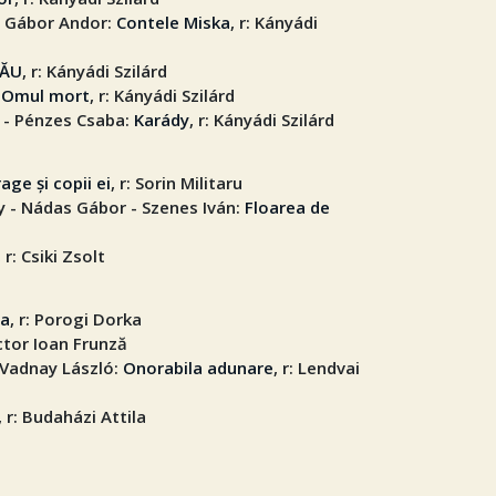
 - Gábor Andor:
Contele Miska
, r: Kányádi
RĂU
, r: Kányádi Szilárd
:
Omul mort
, r: Kányádi Szilárd
- Pénzes Csaba:
Karády
, r: Kányádi Szilárd
ge și copii ei
, r: Sorin Militaru
édy - Nádas Gábor - Szenes Iván:
Floarea de
, r: Csiki Zsolt
ea
, r: Porogi Dorka
Victor Ioan Frunză
- Vadnay László:
Onorabila adunare
, r: Lendvai
, r: Budaházi Attila