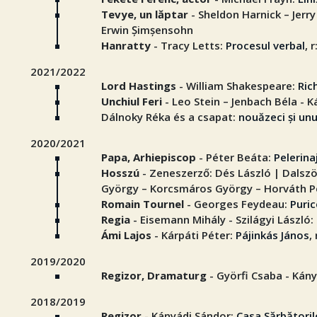
Tevye, un lăptar
- Sheldon Harnick – Jerry
Erwin Șimșensohn
Hanratty
- Tracy Letts:
Procesul verbal
, 
2021/2022
Lord Hastings
- William Shakespeare:
Rich
Unchiul Feri
- Leo Stein – Jenbach Béla - 
Dálnoky Réka és a csapat:
nouăzeci și un
2020/2021
Papa, Arhiepiscop
- Péter Beáta:
Pelerina
Hosszú
- Zeneszerző: Dés László | Dals
György – Korcsmáros György – Horváth P
Romain Tournel
- Georges Feydeau:
Puric
Regia
- Eisemann Mihály - Szilágyi László:
Ámi Lajos
- Kárpáti Péter:
Pájinkás János
,
2019/2020
Regizor, Dramaturg
- Györfi Csaba - Kány
2018/2019
Regizor
- Kányádi Sándor:
Casa Sărbătoril