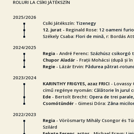
ROLURI LA CSÍKI JÁTÉKSZÍN
2025/2026
Csíki Játékszín:
Tizenegy
12. jurat
- Reginald Rose:
12 oameni furio
Székely Csaba:
Flori de mină
, r: Bordás Att
2024/2025
Regia
- André Ferenc:
Százhúsz csikorgó t
Chupor Aladár
- Frații Mohácsi (după și în
Regie
- Lázár Ervin:
Pădurea pătrat-rotun
2023/2024
KARINTHY FRIGYES, azaz FRICI
- Lovassy 
című regénye nyomán:
Călătorie în jurul 
Ede
- Bertolt Brecht:
Opera de trei parale
Csomótündér
- Gimesi Dóra:
Zâna micilo
2022/2023
Regia
- Vörösmarty Mihály Csongor és T
Szilárd
Fekete Ferenc, actor
- Michael Frayn:
Lini