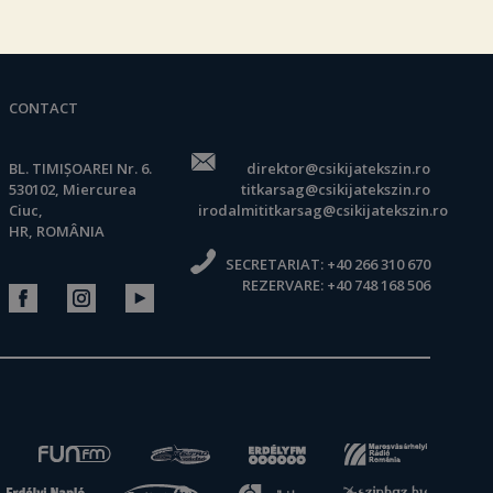
CONTACT
BL. TIMIȘOAREI Nr. 6.
direktor@csikijatekszin.ro
530102, Miercurea
titkarsag@csikijatekszin.ro
Ciuc,
irodalmititkarsag@csikijatekszin.ro
HR, ROMÂNIA
SECRETARIAT:
+40 266 310 670
REZERVARE:
+40 748 168 506