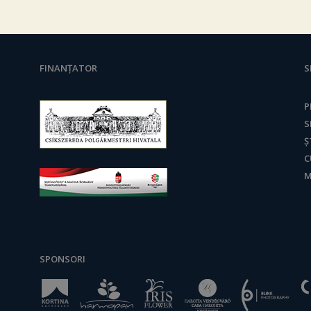
FINANȚATOR
S
P
S
Ș
C
M
SPONSORI