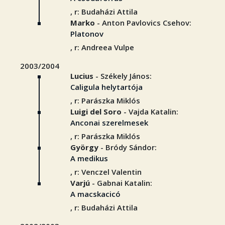
, r: Budaházi Attila
Marko
- Anton Pavlovics Csehov:
Platonov
, r: Andreea Vulpe
2003/2004
Lucius
- Székely János:
Caligula helytartója
, r: Parászka Miklós
Luigi del Soro
- Vajda Katalin:
Anconai szerelmesek
, r: Parászka Miklós
György
- Bródy Sándor:
A medikus
, r: Venczel Valentin
Varjú
- Gabnai Katalin:
A macskacicó
, r: Budaházi Attila