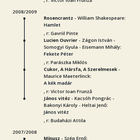
, r: Victor Ioan Frunză
2008/2009
Rosencrantz
- William Shakespeare:
Hamlet
, r: Gavriil Pinte
Lucien Ouvrier
- Zágon István -
Somogyi Gyula - Eisemann Mihály:
Fekete Péter
, r: Parászka Miklós
Cukor, A Hársfa, A Szerelmesek
-
Maurice Maeterlinck:
A kék madár
, r: Victor Ioan Frunză
János vitéz
- Kacsóh Pongrác -
Bakonyi Károly - Heltai Jenő:
János vitéz
, r: Budaházi Attila
2007/2008
Mínusz
- Szép Ernő: