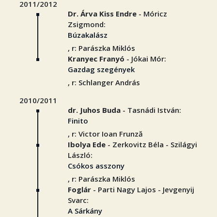
2011/2012
Dr. Árva Kiss Endre
- Móricz
Zsigmond:
Búzakalász
, r: Parászka Miklós
Kranyec Franyó
- Jókai Mór:
Gazdag szegények
, r: Schlanger András
2010/2011
dr. Juhos Buda
- Tasnádi István:
Finito
, r: Victor Ioan Frunză
Ibolya Ede
- Zerkovitz Béla - Szilágyi
László:
Csókos asszony
, r: Parászka Miklós
Foglár
- Parti Nagy Lajos - Jevgenyij
Svarc:
A Sárkány