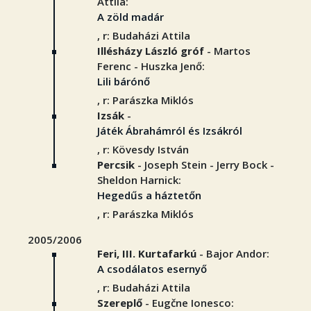
Attila:
A zöld madár
, r: Budaházi Attila
Illésházy László gróf
- Martos
Ferenc - Huszka Jenő:
Lili bárónő
, r: Parászka Miklós
Izsák
-
Játék Ábrahámról és Izsákról
, r: Kövesdy István
Percsik
- Joseph Stein - Jerry Bock -
Sheldon Harnick:
Hegedűs a háztetőn
, r: Parászka Miklós
2005/2006
Feri, III. Kurtafarkú
- Bajor Andor:
A csodálatos esernyő
, r: Budaházi Attila
Szereplő
- Eugčne Ionesco: