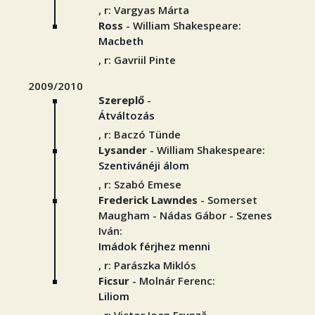
, r: Vargyas Márta
Ross
- William Shakespeare:
Macbeth
, r: Gavriil Pinte
2009/2010
Szereplő
-
Átváltozás
, r: Baczó Tünde
Lysander
- William Shakespeare:
Szentivánéji álom
, r: Szabó Emese
Frederick Lawndes
- Somerset
Maugham - Nádas Gábor - Szenes
Iván:
Imádok férjhez menni
, r: Parászka Miklós
Ficsur
- Molnár Ferenc:
Liliom