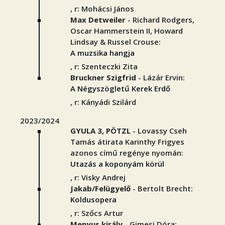
, r: Mohácsi János
Max Detweiler
- Richard Rodgers,
Oscar Hammerstein II, Howard
Lindsay & Russel Crouse:
A muzsika hangja
, r: Szenteczki Zita
Bruckner Szigfrid
- Lázár Ervin:
A Négyszögletű Kerek Erdő
, r: Kányádi Szilárd
2023/2024
GYULA 3, PÖTZL
- Lovassy Cseh
Tamás átirata Karinthy Frigyes
azonos című regénye nyomán:
Utazás a koponyám körül
, r: Visky Andrej
Jakab/Felügyelő
- Bertolt Brecht:
Koldusopera
, r: Szőcs Artur
Menyus király
- Gimesi Dóra: