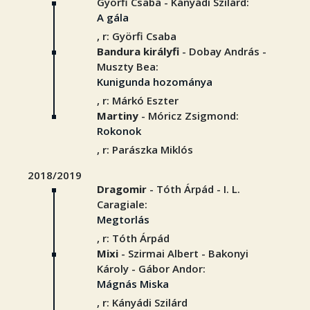
Györfi Csaba - Kányádi Szilárd:
A gála
, r: Györfi Csaba
Bandura királyfi
- Dobay András -
Muszty Bea:
Kunigunda hozománya
, r: Márkó Eszter
Martiny
- Móricz Zsigmond:
Rokonok
, r: Parászka Miklós
2018/2019
Dragomir
- Tóth Árpád - I. L.
Caragiale:
Megtorlás
, r: Tóth Árpád
Mixi
- Szirmai Albert - Bakonyi
Károly - Gábor Andor:
Mágnás Miska
, r: Kányádi Szilárd