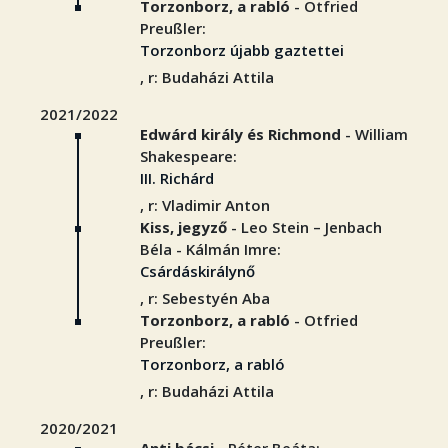
Torzonborz, a rabló
- Otfried
Preußler:
Torzonborz újabb gaztettei
, r: Budaházi Attila
2021/2022
Edwárd király és Richmond
- William
Shakespeare:
III. Richárd
, r: Vladimir Anton
Kiss, jegyző
- Leo Stein – Jenbach
Béla - Kálmán Imre:
Csárdáskirálynő
, r: Sebestyén Aba
Torzonborz, a rabló
- Otfried
Preußler:
Torzonborz, a rabló
, r: Budaházi Attila
2020/2021