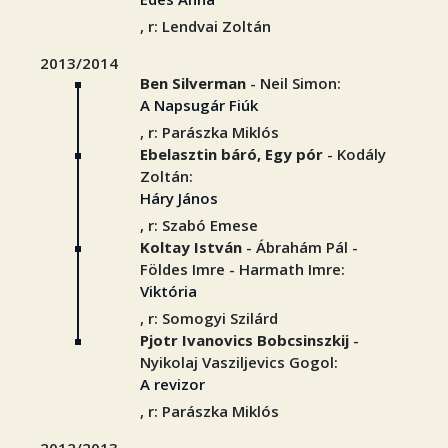
, r: Lendvai Zoltán
2013/2014
Ben Silverman
- Neil Simon:
A Napsugár Fiúk
, r: Parászka Miklós
Ebelasztin báró, Egy pór
- Kodály
Zoltán:
Háry János
, r: Szabó Emese
Koltay István
- Ábrahám Pál -
Földes Imre - Harmath Imre:
Viktória
, r: Somogyi Szilárd
Pjotr Ivanovics Bobcsinszkij
-
Nyikolaj Vasziljevics Gogol:
A revizor
, r: Parászka Miklós