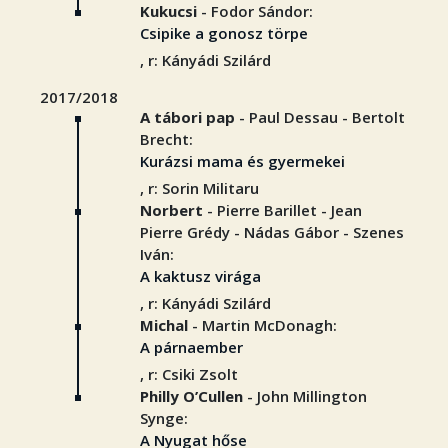
Kukucsi
- Fodor Sándor:
Csipike a gonosz törpe
, r: Kányádi Szilárd
2017/2018
A tábori pap
- Paul Dessau - Bertolt
Brecht:
Kurázsi mama és gyermekei
, r: Sorin Militaru
Norbert
- Pierre Barillet - Jean
Pierre Grédy - Nádas Gábor - Szenes
Iván:
A kaktusz virága
, r: Kányádi Szilárd
Michal
- Martin McDonagh:
A párnaember
, r: Csiki Zsolt
Philly O’Cullen
- John Millington
Synge:
A Nyugat hőse