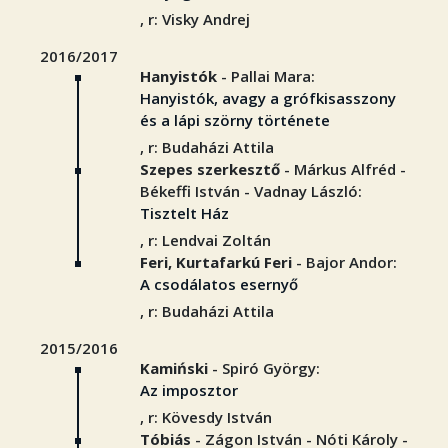
, r: Visky Andrej
2016/2017
Hanyistók
- Pallai Mara:
Hanyistók, avagy a grófkisasszony
és a lápi szörny története
, r: Budaházi Attila
Szepes szerkesztő
- Márkus Alfréd -
Békeffi István - Vadnay László:
Tisztelt Ház
, r: Lendvai Zoltán
Feri, Kurtafarkú Feri
- Bajor Andor:
A csodálatos esernyő
, r: Budaházi Attila
2015/2016
Kamiński
- Spiró György:
Az imposztor
, r: Kövesdy István
Tóbiás
- Zágon István - Nóti Károly -