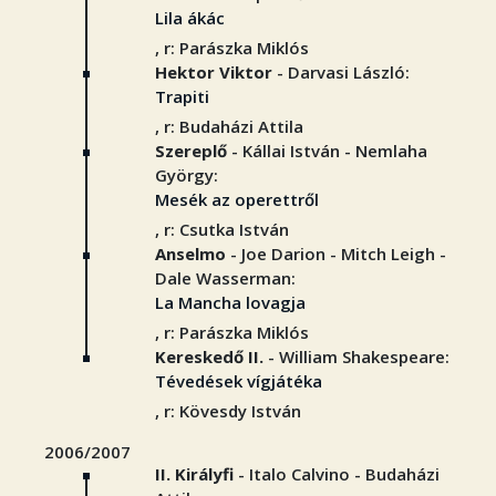
Lila ákác
, r: Parászka Miklós
Hektor Viktor
- Darvasi László:
Trapiti
, r: Budaházi Attila
Szereplő
- Kállai István - Nemlaha
György:
Mesék az operettről
, r: Csutka István
Anselmo
- Joe Darion - Mitch Leigh -
Dale Wasserman:
La Mancha lovagja
, r: Parászka Miklós
Kereskedő II.
- William Shakespeare:
Tévedések vígjátéka
, r: Kövesdy István
2006/2007
II. Királyfi
- Italo Calvino - Budaházi