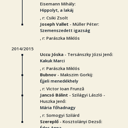
Eisemann Mihály:
Hippolyt, a lakáj
, r: Csiki Zsolt
Joseph Vallet
- Müller Péter:
Szemenszedett igazság
, r: Parászka Miklós
2014/2015
Uccu Jóska
- Tersánszky Józsi Jenő:
Kakuk Marci
, r: Parászka Miklós
Bubnov
- Makszim Gorkij:
Éjjeli menedékhely
, r: Victor Ioan Frunză
Jancsó Bálint
- Szilágyi László -
Huszka Jenő:
Mária főhadnagy
, r: Somogyi Szilárd
Szereplő
- Kosztolányi Dezső:
Édes Anna