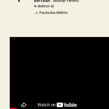
Bertalan
- Molnár Ferenc:
A doktor úr
, r: Parászka Miklós