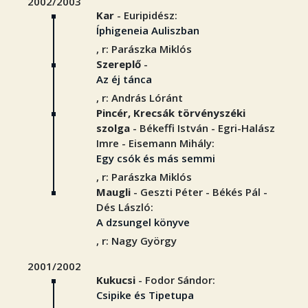
2002/2003
Kar
- Euripidész:
Íphigeneia Auliszban
, r: Parászka Miklós
Szereplő
-
Az éj tánca
, r: András Lóránt
Pincér, Krecsák törvényszéki
szolga
- Békeffi István - Egri-Halász
Imre - Eisemann Mihály:
Egy csók és más semmi
, r: Parászka Miklós
Maugli
- Geszti Péter - Békés Pál -
Dés László:
A dzsungel könyve
, r: Nagy György
2001/2002
Kukucsi
- Fodor Sándor:
Csipike és Tipetupa