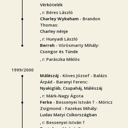
Vérkötelék
, r: Béres László
Charley Wykeham
- Brandon
Thomas:
Charley nénje
, r: Hunyadi László
Berreh
- Vörösmarty Mihály:
Csongor és Tünde
, r: Parászka Miklós
1999/2000
Málészáj
- Köves József - Balázs
Árpád - Baranyi Ferenc:
Nyakigláb, Csupaháj, Málészáj
, r: Márk-Nagy Ágota
Ferke
- Bessenyei István † - Móricz
Zsigmond - Fazekas Mihály:
Ludas Matyi Csíkországban
, r: Bessenyei István †