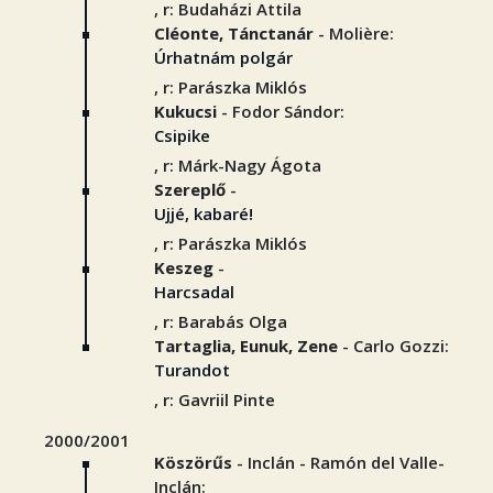
, r: Budaházi Attila
Cléonte, Tánctanár
- Molière:
Úrhatnám polgár
, r: Parászka Miklós
Kukucsi
- Fodor Sándor:
Csipike
, r: Márk-Nagy Ágota
Szereplő
-
Ujjé, kabaré!
, r: Parászka Miklós
Keszeg
-
Harcsadal
, r: Barabás Olga
Tartaglia, Eunuk, Zene
- Carlo Gozzi:
Turandot
, r: Gavriil Pinte
2000/2001
Köszörűs
- Inclán - Ramón del Valle-
Inclán: