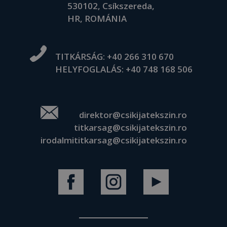
530102, Csíkszereda,
HR, ROMÁNIA
TITKÁRSÁG:
+40 266 310 670
HELYFOGLALÁS:
+40 748 168 506
direktor@csikijatekszin.ro
titkarsag@csikijatekszin.ro
irodalmititkarsag@csikijatekszin.ro