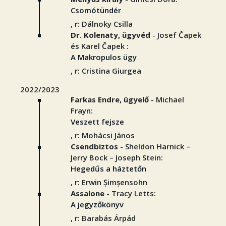
Csomótündér
, r: Dálnoky Csilla
Dr. Kolenaty, ügyvéd
- Josef Čapek
és Karel Čapek :
A Makropulos ügy
, r: Cristina Giurgea
2022/2023
Farkas Endre, ügyelő
- Michael
Frayn:
Veszett fejsze
, r: Mohácsi János
Csendbiztos
- Sheldon Harnick –
Jerry Bock – Joseph Stein:
Hegedűs a háztetőn
, r: Erwin Șimșensohn
Assalone
- Tracy Letts:
A jegyzőkönyv
, r: Barabás Árpád