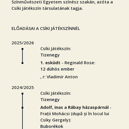
Színművészeti Egyetem színész szakán, azóta a
Csíki Játékszín társulatának tagja.
ELŐADÁSAI A CSÍKI JÁTÉKSZÍNNÉL
2025/2026
Csíki Játékszín:
Tizenegy
1. esküdt
- Reginald Rose:
12 dühös ember
, r: Vladimir Anton
2024/2025
Csíki Játékszín:
Tizenegy
Adolf, inas a Rábay házaspárnál
-
Frații Mohácsi (după și în locul lui
Csiky Gergely):
Buborékok