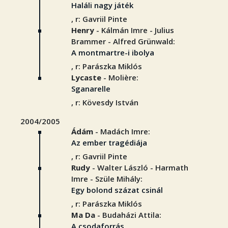
Haláli nagy játék
, r: Gavriil Pinte
Henry
- Kálmán Imre - Julius
Brammer - Alfred Grünwald:
A montmartre-i ibolya
, r: Parászka Miklós
Lycaste
- Molière:
Sganarelle
, r: Kövesdy István
2004/2005
Ádám
- Madách Imre:
Az ember tragédiája
, r: Gavriil Pinte
Rudy
- Walter László - Harmath
Imre - Szüle Mihály:
Egy bolond százat csinál
, r: Parászka Miklós
Ma Da
- Budaházi Attila:
A csodaforrás