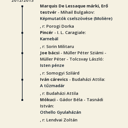
2012/2013
Marquis De Lessaque márki, Erő
testvér
- Mihail Bulgakov:
Képmutatók cselszövése (Molière)
, r: Porogi Dorka
Pincér
- I. L. Caragiale:
Karnebál
, r: Sorin Militaru
Joe bácsi
- Müller Péter Sziámi -
Müller Péter - Tolcsvay László:
Isten pénze
, r: Somogyi Szilárd
Iván cárevics
- Budaházi Attila:
A tűzmadár
, r: Budaházi Attila
Mókuci
- Gádor Béla - Tasnádi
István:
Othello Gyulaházán
, r: Lendvai Zoltán