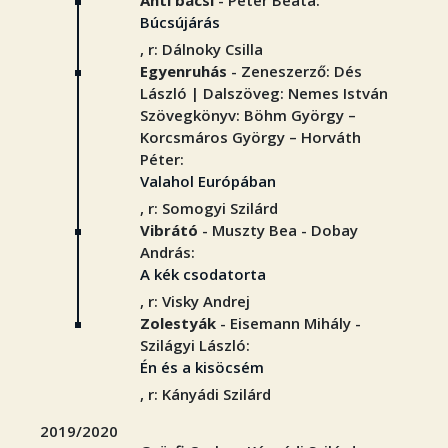
Anti bácsi
- Péter Beáta:
Búcsújárás
, r: Dálnoky Csilla
Egyenruhás
- Zeneszerző: Dés
László | Dalszöveg: Nemes István
Szövegkönyv: Böhm György –
Korcsmáros György – Horváth
Péter:
Valahol Európában
, r: Somogyi Szilárd
Vibrátó
- Muszty Bea - Dobay
András:
A kék csodatorta
, r: Visky Andrej
Zolestyák
- Eisemann Mihály -
Szilágyi László:
Én és a kisöcsém
, r: Kányádi Szilárd
2019/2020